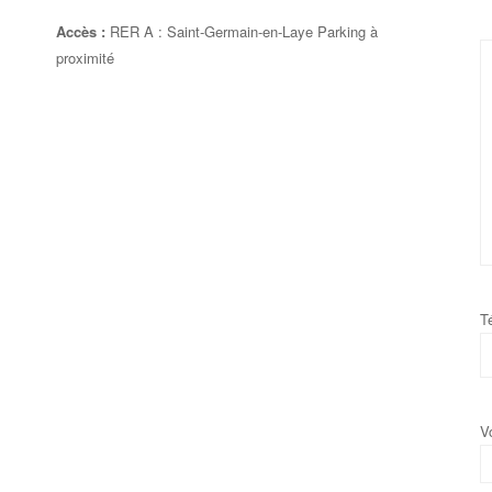
Accès :
RER A : Saint-Germain-en-Laye Parking à
proximité
T
V